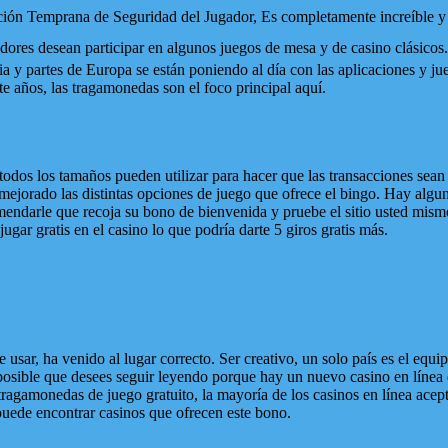
ión Temprana de Seguridad del Jugador, Es completamente increíble y 
dores desean participar en algunos juegos de mesa y de casino clásicos.
ia y partes de Europa se están poniendo al día con las aplicaciones y j
 años, las tragamonedas son el foco principal aquí.
dos los tamaños pueden utilizar para hacer que las transacciones sean má
 mejorado las distintas opciones de juego que ofrece el bingo. Hay algun
mendarle que recoja su bono de bienvenida y pruebe el sitio usted mism
jugar gratis en el casino lo que podría darte 5 giros gratis más.
 usar, ha venido al lugar correcto. Ser creativo, un solo país es el equ
s posible que desees seguir leyendo porque hay un nuevo casino en línea 
agamonedas de juego gratuito, la mayoría de los casinos en línea acept
 puede encontrar casinos que ofrecen este bono.