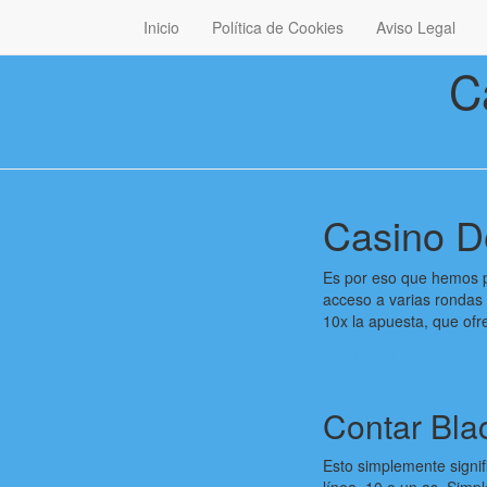
Inicio
Política de Cookies
Aviso Legal
C
Casino D
Es por eso que hemos pr
acceso a varias rondas 
10x la apuesta, que ofr
Algoritmos Casino Onli
Juego Blackjack Pc
Contar Bla
Esto simplemente signif