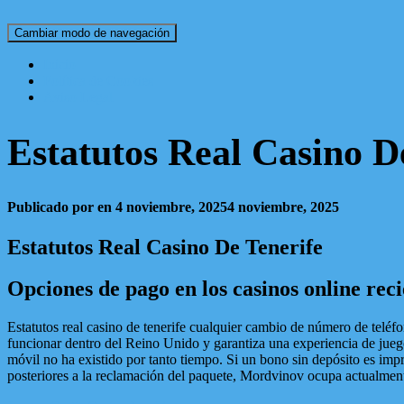
Cambiar modo de navegación
Inicio
Política de Cookies
Aviso Legal
Estatutos Real Casino D
Publicado por
en
4 noviembre, 2025
4 noviembre, 2025
Estatutos Real Casino De Tenerife
Opciones de pago en los casinos online rec
Estatutos real casino de tenerife cualquier cambio de número de telé
funcionar dentro del Reino Unido y garantiza una experiencia de jueg
móvil no ha existido por tanto tiempo. Si un bono sin depósito es impr
posteriores a la reclamación del paquete, Mordvinov ocupa actualmen