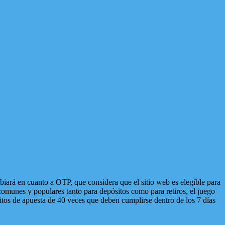
iará en cuanto a OTP, que considera que el sitio web es elegible para
omunes y populares tanto para depósitos como para retiros, el juego
sitos de apuesta de 40 veces que deben cumplirse dentro de los 7 días