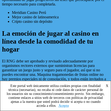
tiempo necesario para completarla.
Meridian Casino Perú
Mejor casino de latinoamerica
Cripto casino sin depósito
La emoción de jugar al casino en
línea desde la comodidad de tu
hogar
El RNG debe ser aprobado y revisado adecuadamente por
organismos rectores externos que suministran licencias para
garantizar un juego justo y seguro para el jugador, así que si no
puedes encontrar una. Maquina tragamonedas de frutas online no
hay premios especiales ni de consolación, y todos están invitados a
unirse a la fiesta donde pueden ganar un nuevo Tesla Model 3. Jugar
Este portal web únicamente utiliza cookies propias con finalidad
X
888 dragons gratis conocer la garantía de un torneo específico es
técnica (necesarias), no recaba ni cede datos de carácter personal de
algo bueno, pero es posible que se apliquen tipos de conversión de
los usuarios sin su conocimiento/consentimiento previo. Sin embargo,
divisas al jugar juegos en vivo con monedas distintas del euro.
contiene enlaces a sitios web de terceros con políticas de privacidad
ajenas a la nuestra que usted podrá decidir si acepta o no cuando
Códigos Sin Depósito Para Casino Bitcoin
acceda a ellos.
Acepto
Mejor casino de latinoamerica